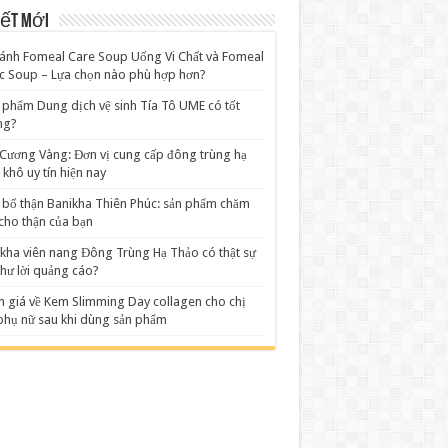
iết mới
ánh Fomeal Care Soup Uống Vi Chất và Fomeal
c Soup – Lựa chọn nào phù hợp hơn?
 phẩm Dung dịch vệ sinh Tía Tô UME có tốt
ng?
Cương Vàng: Đơn vị cung cấp đông trùng hạ
 khô uy tín hiện nay
 bổ thận Banikha Thiên Phúc: sản phẩm chăm
cho thận của bạn
kha viên nang Đông Trùng Hạ Thảo có thật sự
như lời quảng cáo?
 giá về Kem Slimming Day collagen cho chị
hụ nữ sau khi dùng sản phẩm