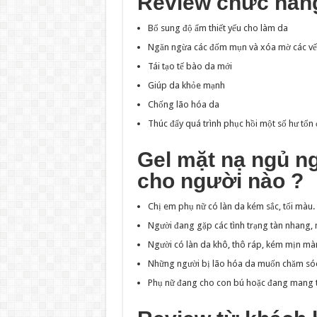
Review chức năn
Bổ sung độ ẩm thiết yếu cho làm da
Ngăn ngừa các đốm mụn và xóa mờ các vế
Tái tạo tế bào da mới
Giúp da khỏe mạnh
Chống lão hóa da
Thúc đẩy quá trình phục hồi một số hư tổn 
Gel mặt nạ ngủ 
cho người nào ?
Chị em phụ nữ có làn da kém sắc, tối màu.
Người đang gặp các tình trạng tàn nhang,
Người có làn da khô, thô ráp, kém mịn mà
Những người bị lão hóa da muốn chăm sóc 
Phụ nữ đang cho con bú hoặc đang mang 