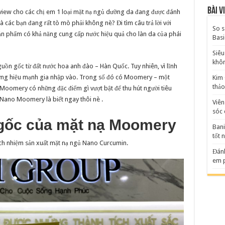
Bài v
 review cho các chị em 1 loại mặt nạ ngủ dưỡng da đang được đánh
là các bạn đang rất tò mò phải không nè? Đi tìm câu trả lời với
So s
sản phẩm có khả năng cung cấp nước hiệu quả cho làn da của phái
Basi
Siêu
khô
n gốc từ đất nước hoa anh đào – Hàn Quốc. Tuy nhiên, vì lĩnh
hương hiệu mạnh gia nhập vào. Trong số đó có Moomery – một
Kim 
thảo
 Moomery có những đặc điểm gì vượt bật để thu hút người tiêu
Nano Moomery là biết ngay thôi nè .
Viên
sóc 
 gốc của mặt nạ Moomery
Bani
tốt 
ch nhiệm sản xuất mặt nạ ngủ Nano Curcumin.
Đánh
em p