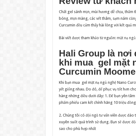
Review từ khách 
Chất gel sánh mịn, mùi hương dễ chịu, thẩm th
bóng, mịn màng, các vết thâm, sạm nám cũng
Curcumin đều cảm thấy hài lòng với kết quả ma
Bài viết được tham khảo từ nguồn:
mặt nạ ng
Hali Group là nơ
khi mua
gel mặt 
Curcumin Moome
Khi bạn mua gel mặt nạ ngủ nghệ Nano Curc
yết giống nhau. Do đó, để phục vụ tốt hơn c
hàng những điều dưới đây: 1. Để bạn yên tâ
phẩm phiếu cam kết chính hãng 10 triệu đồng
2. Chúng tôi có đội ngũ tư vấn viên được đào
xuyên suốt quá trình sử dụng. Bạn sẽ được 
sao cho phù hợp nhất