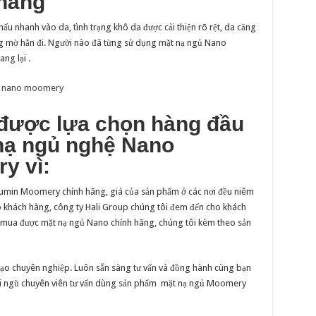
hàng
ấu nhanh vào da, tình trạng khô da được cải thiện rõ rệt, da căng
 mờ hẳn đi. Người nào đã từng sử dụng mặt nạ ngủ Nano
ng lại .
ủ nano moomery
i được lựa chọn hàng đầu
nạ ngủ nghệ Nano
ry
vì:
umin Moomery chính hãng, giá của sản phẩm ở các nơi đều niêm
ho khách hàng, công ty Hali Group chúng tôi đem đến cho khách
m mua được mặt nạ ngủ Nano chính hãng, chúng tôi kèm theo sản
 tạo chuyên nghiệp. Luôn sẵn sàng tư vấn và đồng hành cùng bạn
đội ngũ chuyên viên tư vấn dùng sản phẩm mặt nạ ngủ Moomery