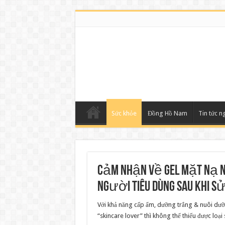
Sức khỏe
Đồng Hồ Nam
Tin tức n
Cảm nhận về Gel Mặt Nạ 
người tiêu dùng sau khi 
Với khả năng cấp ẩm, dưỡng trắng & nuôi dưỡ
“skincare lover” thì không thể thiếu được loạ