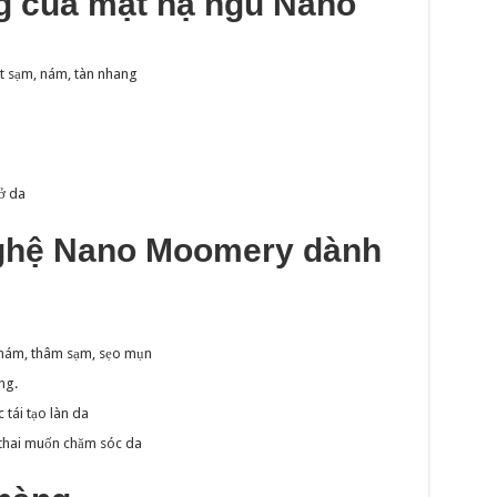
g của mặt nạ ngủ Nano
t sạm, nám, tàn nhang
ở da
nghệ Nano Moomery dành
 nám, thâm sạm, sẹo mụn
ng.
tái tạo làn da
thai muốn chăm sóc da