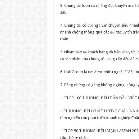
3. Chúng tôi luôn có những đợt khuyến mãi hấ
sau
4. Chúng tôi có đội ngũ vận chuyển siêu nhanh
nhanh chóng thông qua các đối tác uy tín trê
toán.
5. Nhằm bảo vệ khách hàng và bảo vệ uy tín, c
cả sản phẩm mà chúng tôi cung cấp đều đã đư
6. Hali Group là nơi được nhiều nghệ sĩ Việt ti
7. Bằng những cố gắng không ngừng, công ty 
– "TOP 100 THƯƠNG HIỆU DẪN ĐẦU VIỆT NA
– "THƯƠNG HIỆU CHẤT LƯỢNG CHÂU Á NĂM 20
tâm nghiên cứu phát triển doanh nghiệp Châ
– "TOP 50 THƯƠNG HIỆU MẠNH ASEAN 2020" 
cấp chứng nhận.