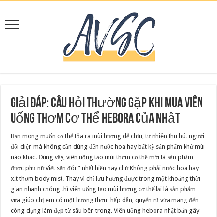
Giải đáp: Câu hỏi thường gặp khi mua viên
uống thơm cơ thể Hebora của Nhật
Bạn mong muốn cơ thể tỏa ra mùi hương dễ chịu, tự nhiên thu hút người
đối diện mà không cần dùng đến nước hoa hay bất kỳ sản phẩm khử mùi
nào khác. Đúng vậy, viên uống tạo mùi thơm cơ thể mới là sản phẩm
được phụ nữ Việt săn đón” nhất hiện nay chứ Không phải nước hoa hay
xịt thơm body mist. Thay vì chỉ lưu hương được trong một khoảng thời
gian nhanh chóng thì viên uống tạo mùi hương cơ thể lại là sản phẩm
vừa giúp chị em có một hương thơm hấp dẫn, quyến rũ vừa mang đến
công dụng làm đẹp từ sâu bên trong. Viên uống hebora nhật bản gây