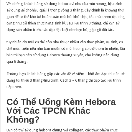
Với những khách hàng sử dụng hebora vì nhu cầu mùi hương, liệu trình
sử dụng để chohiệu quả là trong vòng 3 tháng. đây chính là khoảng thời
gian để cơ thể khử bỏ hoàn toàn mùi hôi khó chịu, tỏa mùi thơm dịu nhẹ,
cũng như cải thiện chức năng sinh lý. Sau liệu trình 3 tháng, chỉ cần sử
dụng sản phẩm trước các dịp đặc biệt như hẹn hò, gặp gỡ đối tác.
tuy nhiên do mùi cơ thể còn phụ thuộc nhiều vào thực phẩm, vệ sinh, cơ
chế mùi…nên nếu như bạn muốn có mùi hương cơ thể thơm tự nhiên, lâu
bền thì bạn nên sử dụng Hebora thường xuyên, chứ không nên dừng
quá 6 tháng.
Trường hợp khách hàng gặp các vấn đề về viêm – khô âm đạo thì nên sử
dụng tối thiểu 3 tháng/liệu trình. Cách 3 – 6 tháng thì tiếp tục liệu trình
tiếp theo.
Có Thể Uống Kèm Hebora
Với Các TPCN Khác
Không?
Bạn có thể sử dụng hebora chung với collagen, các thực phẩm chức