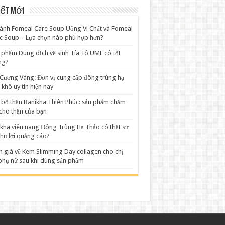
iết mới
ánh Fomeal Care Soup Uống Vi Chất và Fomeal
c Soup – Lựa chọn nào phù hợp hơn?
 phẩm Dung dịch vệ sinh Tía Tô UME có tốt
ng?
Cương Vàng: Đơn vị cung cấp đông trùng hạ
 khô uy tín hiện nay
 bổ thận Banikha Thiên Phúc: sản phẩm chăm
cho thận của bạn
kha viên nang Đông Trùng Hạ Thảo có thật sự
như lời quảng cáo?
 giá về Kem Slimming Day collagen cho chị
hụ nữ sau khi dùng sản phẩm