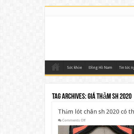
Sức khỏe
Đồng Hồ Nam
Tin tức 
Tag Archives:
giá thảm sh 2020
Thảm lót chân sh 2020 có th
on
Comments Off
Thảm
lót
chân