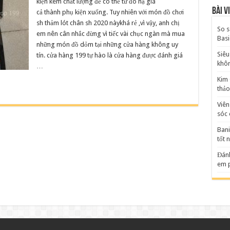
kiện kém chất lượng để có thể từ đó hạ giá
Bài v
cả thành phụ kiện xuống. Tuy nhiên với món đồ chơi
sh thảm lót chân sh 2020 nàykhá rẻ ,vì vậy, anh chị
So s
em nên cân nhắc đừng vì tiếc vài chục ngàn mà mua
Basi
những món đồ dỏm tại những cửa hàng không uy
Siêu
tín. cửa hàng 199 tự hào là cửa hàng được đánh giá
khô
…
Kim 
thảo
Viên
sóc 
Bani
tốt 
Đánh
em p