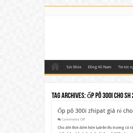
Sức khỏe
Đồng Hồ Nam
Tin tức 
Tag Archives:
ốp pô 300i cho sh 
Ốp pô 300i zhipat giá rẻ ch
on
Comments Off
Ốp
pô
Cho đến thời điểm hiện tạitrên thị trường có rấ
300i