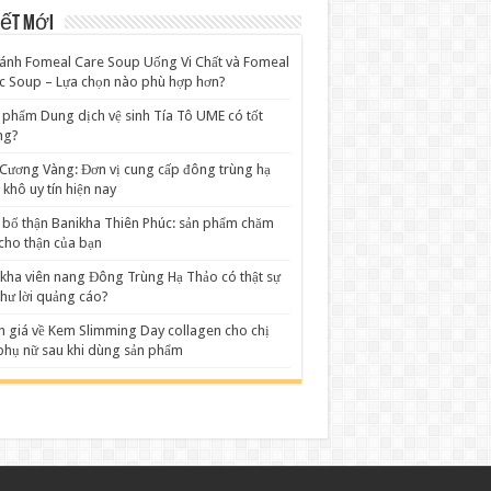
iết mới
ánh Fomeal Care Soup Uống Vi Chất và Fomeal
c Soup – Lựa chọn nào phù hợp hơn?
 phẩm Dung dịch vệ sinh Tía Tô UME có tốt
ng?
Cương Vàng: Đơn vị cung cấp đông trùng hạ
 khô uy tín hiện nay
 bổ thận Banikha Thiên Phúc: sản phẩm chăm
cho thận của bạn
kha viên nang Đông Trùng Hạ Thảo có thật sự
như lời quảng cáo?
 giá về Kem Slimming Day collagen cho chị
hụ nữ sau khi dùng sản phẩm