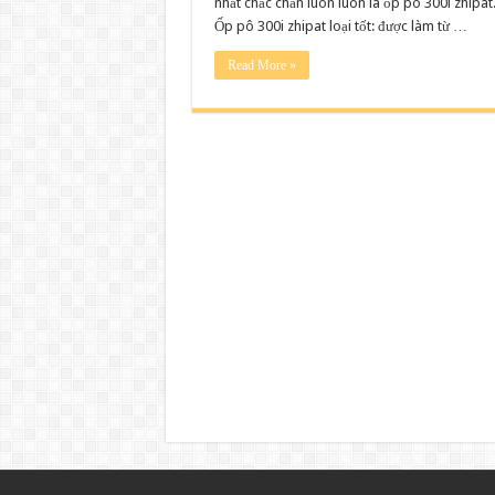
nhất chắc chắn luôn luôn là ốp pô 300i zhipat.
zhipat
giá
Ốp pô 300i zhipat loại tốt: được làm từ …
rẻ
cho
sh
Read More »
2020