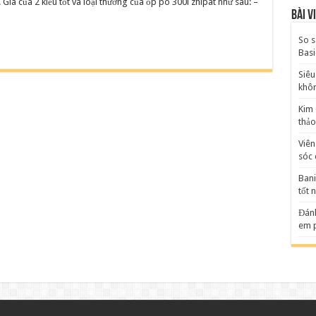
 Gía của 2 kiểu tốt và loại thường của ốp pô 300i zhipat như sau: –
Bài v
So s
Basi
Siêu
khô
Kim 
thảo
Viên
sóc 
Bani
tốt 
Đánh
em p