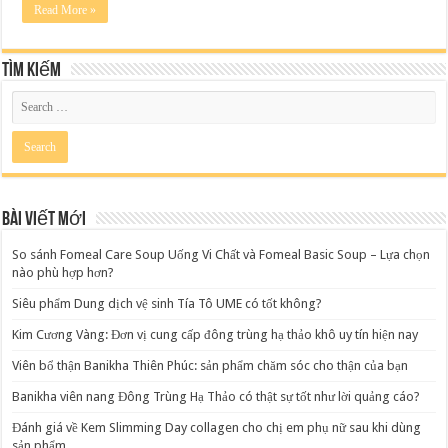
chị
Read More »
em
biker
tại
Sài
Tìm kiếm
Gòn
Bài viết mới
So sánh Fomeal Care Soup Uống Vi Chất và Fomeal Basic Soup – Lựa chọn
nào phù hợp hơn?
Siêu phẩm Dung dịch vệ sinh Tía Tô UME có tốt không?
Kim Cương Vàng: Đơn vị cung cấp đông trùng hạ thảo khô uy tín hiện nay
Viên bổ thận Banikha Thiên Phúc: sản phẩm chăm sóc cho thận của bạn
Banikha viên nang Đông Trùng Hạ Thảo có thật sự tốt như lời quảng cáo?
Đánh giá về Kem Slimming Day collagen cho chị em phụ nữ sau khi dùng
sản phẩm