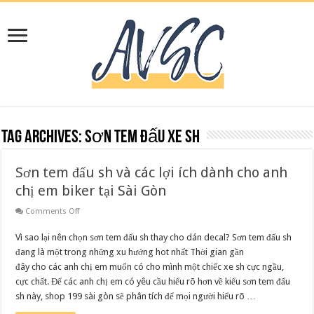
Tag Archives:
sơn tem đấu xe sh
Sơn tem đấu sh và các lợi ích dành cho anh
chị em biker tại Sài Gòn
on
Comments Off
Sơn
tem
Vì sao lại nên chọn sơn tem đấu sh thay cho dán decal? Sơn tem đấu sh
đấu
sh
đang là một trong những xu hướng hot nhất Thời gian gần
và
các
đây cho các anh chị em muốn có cho mình một chiếc xe sh cực ngầu,
lợi
cực chất. Để các anh chị em có yêu cầu hiểu rõ hơn về kiểu sơn tem đấu
ích
dành
sh này, shop 199 sài gòn sẽ phân tích để mọi người hiểu rõ …
cho
anh